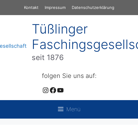
Zum
Kontakt
Impressum
Datenschutzerklärung
Inhalt
springen
Tüßlinger
Faschingsgesells
seit 1876
folgen Sie uns auf:
Instagram
Facebook
YouTube
Menü