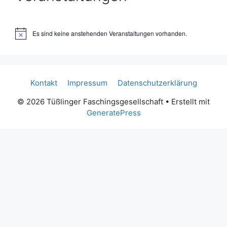
Es sind keine anstehenden Veranstaltungen vorhanden.
H
i
n
w
e
i
Kontakt
Impressum
Datenschutzerklärung
s
© 2026 Tüßlinger Faschingsgesellschaft
• Erstellt mit
GeneratePress