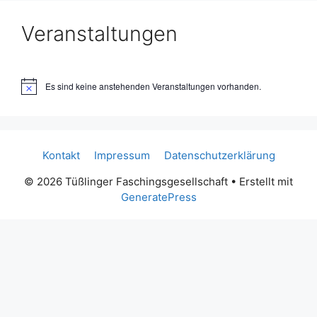
Veranstaltungen
Es sind keine anstehenden Veranstaltungen vorhanden.
H
i
n
w
e
i
Kontakt
Impressum
Datenschutzerklärung
s
© 2026 Tüßlinger Faschingsgesellschaft
• Erstellt mit
GeneratePress