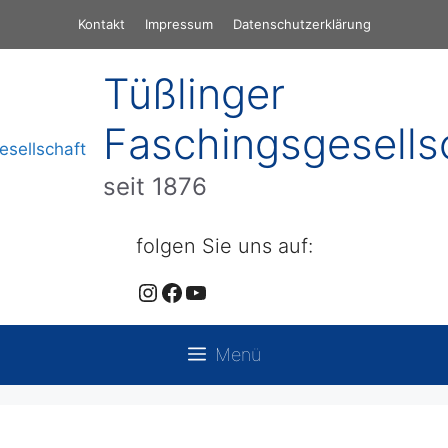
Zum
Kontakt
Impressum
Datenschutzerklärung
Inhalt
springen
Tüßlinger
Faschingsgesells
seit 1876
folgen Sie uns auf:
Instagram
Facebook
YouTube
Menü