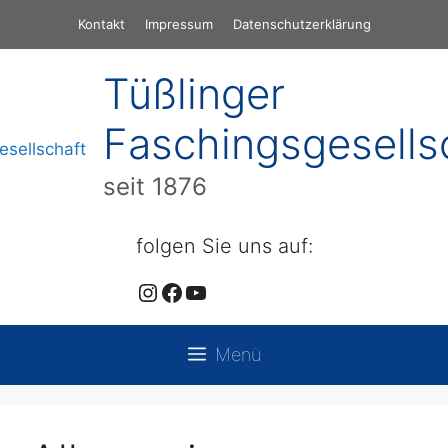
Zum
Kontakt
Impressum
Datenschutzerklärung
Inhalt
springen
Tüßlinger
Faschingsgesells
seit 1876
folgen Sie uns auf:
Instagram
Facebook
YouTube
Menü