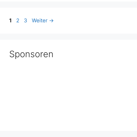
Seite
Seite
Seite
1
2
3
Weiter
→
Sponsoren