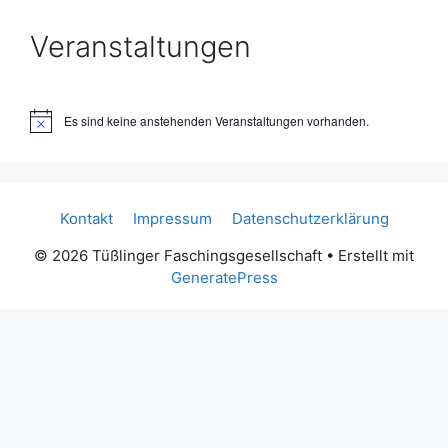
Veranstaltungen
Es sind keine anstehenden Veranstaltungen vorhanden.
H
i
n
w
e
i
Kontakt
Impressum
Datenschutzerklärung
s
© 2026 Tüßlinger Faschingsgesellschaft
• Erstellt mit
GeneratePress